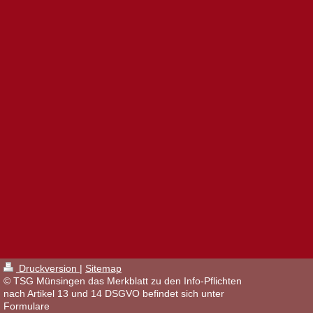
Druckversion
|
Sitemap
© TSG Münsingen das Merkblatt zu den Info-Pflichten
nach Artikel 13 und 14 DSGVO befindet sich unter
Formulare