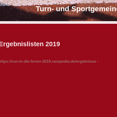
Turn- und Sportgemein
Ergebnislisten 2019
https://run-in-die-ferien-2019.racepedia.de/ergebnisse