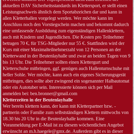
aktuellen DAV Sicherheitsstandards im Klettersport, er stellt einen
Leistungnachweis ähnlich dem Sportabzeichen dar und kann in
allen Kletterhallen vorgelegt werden. Wer möchte kann im
Anschluss noch den Vorstiegschein machen und bekommt dadurch
eine umfassende Ausbildung zum eigenständigen Hallenklettern,
auch mit Kindern und Jugendlichen. Die Kosten pro Teilnehmer
betragen 70 €, für TSG-Mitglieder nur 55 €. Stattfinden wird der
Kurs mit einer Maximalteilnehmerzahl von 12 Personen an der
Kletterwand in der Beutenlayhalle und zwar an beiden Tagen von 9
bis 13 Uhr. Die Teilnehmer sollten einen Klettergurt und
Kletterschuhe mitbringen, ggf. genügen auch Hallenturnschuhe mit
heller Sohle. Wer möchte, kann auch ein eigenes Sicherungsgerät
mitbringen, dies sollte aber zwingend ein sogenannter Halbautomat
oder ein Autotuber sein. Interessierte können sich per Mail
anmelden bei: ben.bronner@gmail.com
Kletterzeiten in der Beutenlayhalle
Wer bereits klettern kann, der kann mit Kletterpartner bzw. -
partnerin oder Familie zum selbstständigen Klettern mittwochs von
18.30 bis 20 Uhr in die Beutenlayhalle kommen. Eine
Voranmeldung per E-Mail ist zu diesem wöchentlichen Angebot
erwünscht an m.h.haegele@gmx.de. Außerdem gibt es in dieser