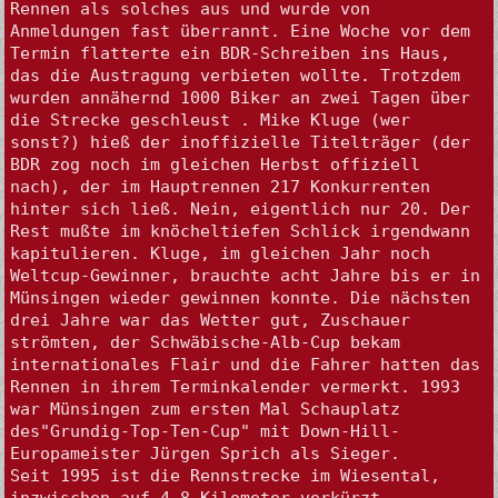
Rennen als solches aus und wurde von 
Anmeldungen fast überrannt. Eine Woche vor dem 
Termin flatterte ein BDR-Schreiben ins Haus, 
das die Austragung verbieten wollte. Trotzdem 
wurden annähernd 1000 Biker an zwei Tagen über 
die Strecke geschleust . Mike Kluge (wer 
sonst?) hieß der inoffizielle Titelträger (der 
BDR zog noch im gleichen Herbst offiziell 
nach), der im Hauptrennen 217 Konkurrenten 
hinter sich ließ. Nein, eigentlich nur 20. Der 
Rest mußte im knöcheltiefen Schlick irgendwann 
kapitulieren. Kluge, im gleichen Jahr noch 
Weltcup-Gewinner, brauchte acht Jahre bis er in 
Münsingen wieder gewinnen konnte. Die nächsten 
drei Jahre war das Wetter gut, Zuschauer 
strömten, der Schwäbische-Alb-Cup bekam 
internationales Flair und die Fahrer hatten das 
Rennen in ihrem Terminkalender vermerkt. 1993 
war Münsingen zum ersten Mal Schauplatz 
des"Grundig-Top-Ten-Cup" mit Down-Hill-
Europameister Jürgen Sprich als Sieger.

Seit 1995 ist die Rennstrecke im Wiesental, 
inzwischen auf 4,8 Kilometer verkürzt, 