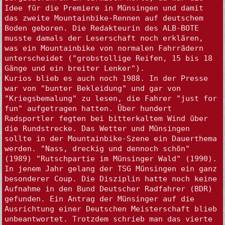
Idee für die Premiere in Münsingen und damit 
das zweite Mountainbike-Rennen auf deutschem 
Boden geboren. Die Redakteurin des ALB-BOTE 
musste damals der Leserschaft noch erklären, 
was ein Mountainbike von normalen Fahrrädern 
unterscheidet ("grobstollige Reifen, 15 bis 18 
Gänge und ein breiter Lenker").

Kurios blieb es auch noch 1988. In der Presse 
war von "bunter Bekleidung" und gar von 
"Kriegsbemalung" zu lesen, die Fahrer "just for 
fun" aufgetragen hatten. Über hundert 
Radsportler fegten bei bitterkaltem Wind über 
die Rundstrecke. Das Wetter und Münsingen 
sollte in der Mountainbike-Szene ein Dauerthema 
werden. "Nass, dreckig und dennoch schön" 
(1989) "Rutschpartie im Münsinger Wald" (1990). 
In jenem Jahr gelang der TSG Münsingen ein ganz 
besonderer Coup. Die Disziplin hatte noch keine 
Aufnahme in den Bund Deutscher Radfahrer (BDR) 
gefunden. Ein Antrag der Münsinger auf die 
Ausrichtung einer Deutschen Meisterschaft blieb 
unbeantwortet. Trotzdem schrieb man das vierte 